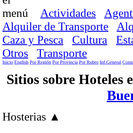
Actividades
Agent
Alquiler de Transporte
Alq
Caza y Pesca
Cultura
Est
Otros
Transporte
Inicio
English
Por Región
Por Provincia
Por Rubro
Inf.General
Comu
Sitios sobre Hoteles
Buen
Hosterias
▲