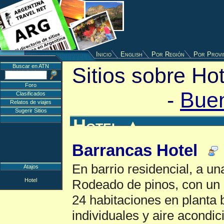
Inicio
English
Por Región
Por Provi
Buscar en ATN
Sitios sobre Ho
Foro
-
Buen
Clasificados
Relatos de viajes
Sugerir Sitios
Hotel
▲
Barrancas Hotel
En barrio residencial, a un
Atajos
Hotel
Rodeado de pinos, con un g
24 habitaciones en planta
individuales y aire acondic