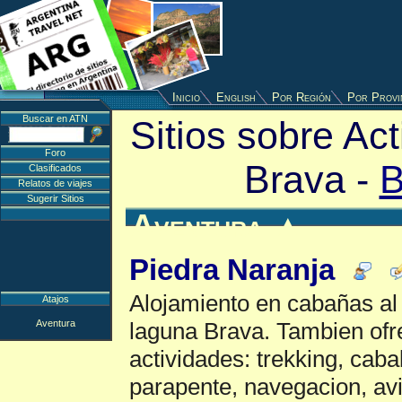
Inicio
English
Por Región
Por Provi
Buscar en ATN
Sitios sobre Act
Foro
Brava -
B
Clasificados
Relatos de viajes
Sugerir Sitios
Aventura
▲
Piedra Naranja
Alojamiento en cabañas al p
Atajos
Aventura
laguna Brava. Tambien ofr
actividades: trekking, caba
parapente, navegacion, avi