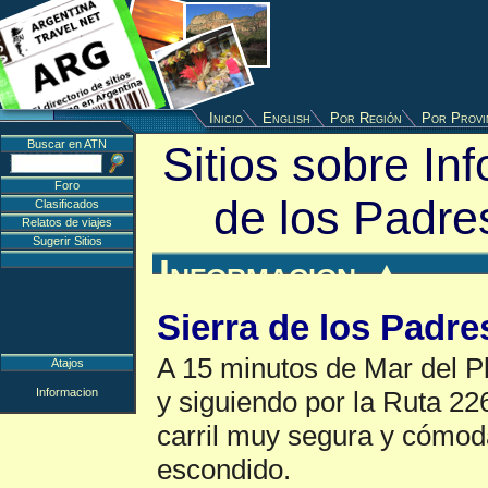
Inicio
English
Por Región
Por Provi
Buscar en ATN
Sitios sobre In
Foro
de los Padre
Clasificados
Relatos de viajes
Sugerir Sitios
Informacion
▲
Sierra de los Padre
A 15 minutos de Mar del Pla
Atajos
Informacion
y siguiendo por la Ruta 22
carril muy segura y cómoda
escondido.