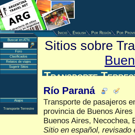
Inicio
English
Por Región
Por Provi
Buscar en ATN
Sitios sobre Tr
Foro
Buen
Clasificados
Relatos de viajes
Sugerir Sitios
Transporte Terres
Río Paraná
Transporte de pasajeros en
Atajos
Transporte Terrestre
provincia de Buenos Aires 
Buenos Aires, Necochea, B
Sitio en español, revisado 