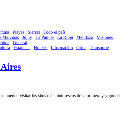
ítima
Playas
Sierras
Todo el país
as Malvinas
Jujuy
La Pampa
La Rioja
Mendoza
Misiones
ntina
General
ultura
Estancias
Hoteles
Información
Otros
Transporte
Aires
se pueden visitar los sitos más pintorescos de la primera y segunda