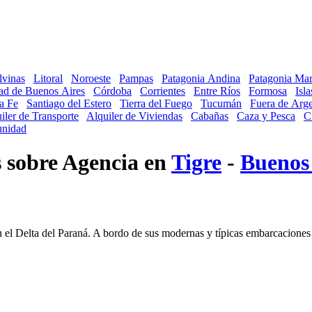
lvinas
Litoral
Noroeste
Pampas
Patagonia Andina
Patagonia Mar
ad de Buenos Aires
Córdoba
Corrientes
Entre Ríos
Formosa
Isl
a Fe
Santiago del Estero
Tierra del Fuego
Tucumán
Fuera de Arge
iler de Transporte
Alquiler de Viviendas
Cabañas
Caza y Pesca
C
nidad
s sobre Agencia en
Tigre
-
Buenos 
 el Delta del Paraná. A bordo de sus modernas y típicas embarcaciones 