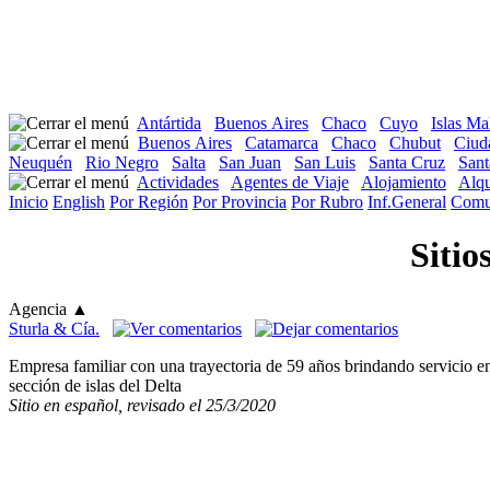
Antártida
Buenos Aires
Chaco
Cuyo
Islas Ma
Buenos Aires
Catamarca
Chaco
Chubut
Ciud
Neuquén
Rio Negro
Salta
San Juan
San Luis
Santa Cruz
Sant
Actividades
Agentes de Viaje
Alojamiento
Alqu
Inicio
English
Por Región
Por Provincia
Por Rubro
Inf.General
Comu
Sitio
Agencia
▲
Sturla & Cía.
Empresa familiar con una trayectoria de 59 años brindando servicio en
sección de islas del Delta
Sitio en español, revisado el 25/3/2020