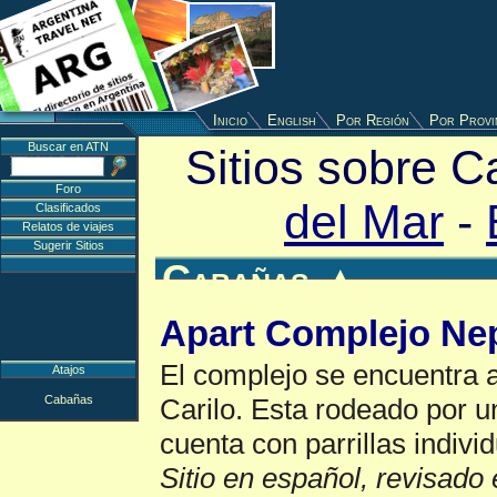
Inicio
English
Por Región
Por Provi
Buscar en ATN
Sitios sobre 
Foro
del Mar
-
Clasificados
Relatos de viajes
Sugerir Sitios
Cabañas
▲
Apart Complejo Ne
El complejo se encuentra
Atajos
Cabañas
Carilo. Esta rodeado por 
cuenta con parrillas individ
Sitio en español, revisado 