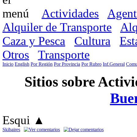
Actividades
Agent
Alquiler de Transporte
Alq
Caza y Pesca
Cultura
Est
Otros
Transporte
Inicio
English
Por Región
Por Provincia
Por Rubro
Inf.General
Comu
Sitios sobre Activ
Buen
Esqui
▲
Skibaires