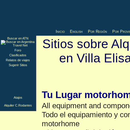
Inicio
English
Por Región
Por Provi
Buscar en ATN
Sitios sobre Alq
Foro
en Villa Elis
Clasificados
Relatos de viajes
Sugerir Sitios
Alquiler C.Rodant
Tu Lugar motorho
Atajos
All equipment and compon
Alquiler C.Rodantes
Todo el equipamiento y c
motorhome