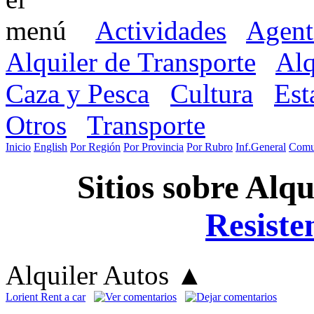
Actividades
Agent
Alquiler de Transporte
Alq
Caza y Pesca
Cultura
Est
Otros
Transporte
Inicio
English
Por Región
Por Provincia
Por Rubro
Inf.General
Comu
Sitios sobre Alq
Resiste
Alquiler Autos
▲
Lorient Rent a car