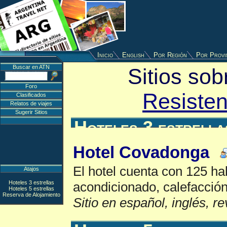
Inicio
English
Por Región
Por Provi
Buscar en ATN
Sitios sob
Foro
Resisten
Clasificados
Relatos de viajes
Sugerir Sitios
Hoteles 3 estrella
Hotel Covadonga
El hotel cuenta con 125 ha
Atajos
Hoteles 3 estrellas
acondicionado, calefacción
Hoteles 5 estrellas
Reserva de Alojamiento
Sitio en español, inglés, r