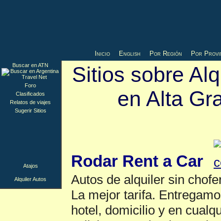
Inicio
English
Por Región
Por Provi
Buscar en ATN
Sitios sobre Alq
Foro
en Alta Gr
Clasificados
Relatos de viajes
Sugerir Sitios
Alquiler Autos
▲
Rodar Rent a Car
Atajos
Autos de alquiler sin chof
Alquiler Autos
La mejor tarifa. Entregam
hotel, domicilio y en cualq