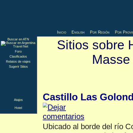
Inicio
English
Por Región
Por Provi
Buscar en ATN
Sitios sobre 
Foro
Masse
Clasificados
Relatos de viajes
Sugerir Sitios
Hotel
▲
Castillo Las Golond
Atajos
Hotel
Ubicado al borde del río C