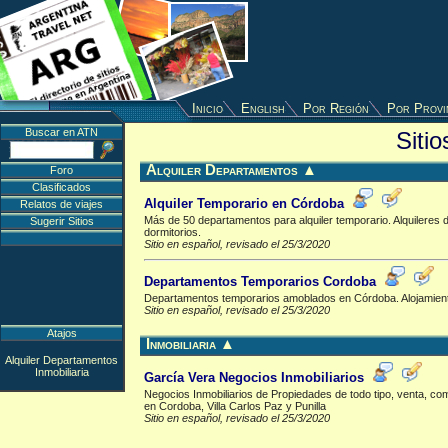
Inicio
English
Por Región
Por Provi
Buscar en ATN
Siti
Alquiler Departamentos
▲
Foro
Clasificados
Alquiler Temporario en Córdoba
Relatos de viajes
Más de 50 departamentos para alquiler temporario. Alquileres
Sugerir Sitios
dormitorios.
Sitio en español, revisado el 25/3/2020
Departamentos Temporarios Cordoba
Departamentos temporarios amoblados en Córdoba. Alojamient
Sitio en español, revisado el 25/3/2020
Atajos
Inmobiliaria
▲
Alquiler Departamentos
Inmobiliaria
García Vera Negocios Inmobiliarios
Negocios Inmobiliarios de Propiedades de todo tipo, venta, com
en Cordoba, Villa Carlos Paz y Punilla
Sitio en español, revisado el 25/3/2020