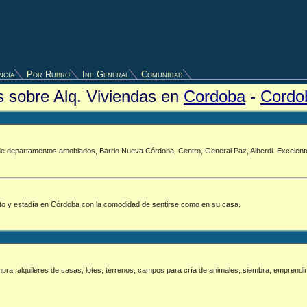
ncia
Por Rubro
Inf.General
Comunidad
os sobre Alq. Viviendas en
Cordoba
-
Cordo
 de departamentos amoblados, Barrio Nueva Córdoba, Centro, General Paz, Alberdi. Excelent
o y estadía en Córdoba con la comodidad de sentirse como en su casa.
pra, alquileres de casas, lotes, terrenos, campos para cría de animales, siembra, emprendim