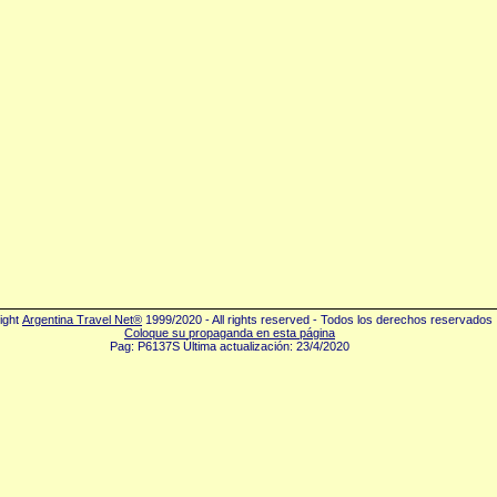
ight
Argentina Travel Net®
1999/2020 - All rights reserved - Todos los derechos reservados
Coloque su propaganda en esta página
Pag: P6137S Última actualización: 23/4/2020