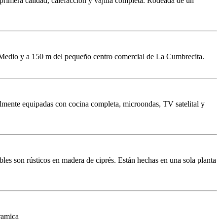
primera calidad, calefacción y vajilla completa. Rodeada de un
 del Medio y a 150 m del pequeño centro comercial de La Cumbrecita.
lmente equipadas con cocina completa, microondas, TV satelital y
les son rústicos en madera de ciprés. Están hechas en una sola planta
ramica