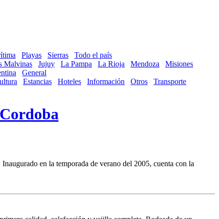
ítima
Playas
Sierras
Todo el país
as Malvinas
Jujuy
La Pampa
La Rioja
Mendoza
Misiones
ntina
General
ultura
Estancias
Hoteles
Información
Otros
Transporte
Cordoba
o. Inaugurado en la temporada de verano del 2005, cuenta con la