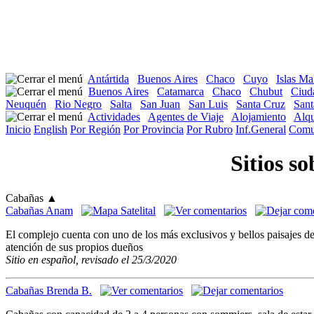
Antártida
Buenos Aires
Chaco
Cuyo
Islas Ma
Buenos Aires
Catamarca
Chaco
Chubut
Ciud
Neuquén
Rio Negro
Salta
San Juan
San Luis
Santa Cruz
Sant
Actividades
Agentes de Viaje
Alojamiento
Alqu
Inicio
English
Por Región
Por Provincia
Por Rubro
Inf.General
Comu
Sitios s
Cabañas
▲
Cabañas Anam
El complejo cuenta con uno de los más exclusivos y bellos paisajes de
atención de sus propios dueños
Sitio en español, revisado el 25/3/2020
Cabañas Brenda B.