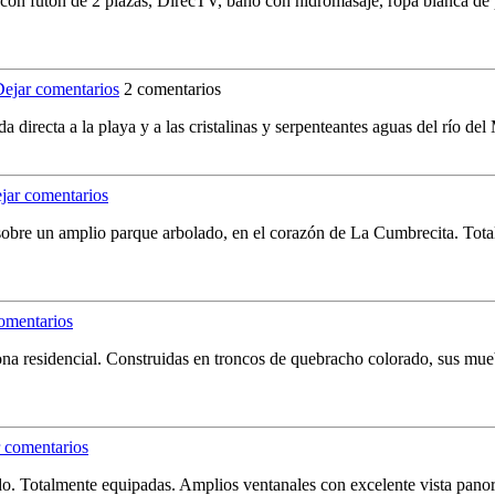
con futon de 2 plazas, DirecTV, baño con hidromasaje, ropa blanca de 
2 comentarios
da directa a la playa y a las cristalinas y serpenteantes aguas del río
sobre un amplio parque arbolado, en el corazón de La Cumbrecita. Tota
na residencial. Construidas en troncos de quebracho colorado, sus mueb
ado. Totalmente equipadas. Amplios ventanales con excelente vista pano