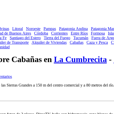
lvinas
Litoral
Noroeste
Pampas
Patagonia Andina
Patagonia Mar
ad de Buenos Aires
Córdoba
Corrientes
Entre Ríos
Formosa
Isl
a Fe
Santiago del Estero
Tierra del Fuego
Tucumán
Fuera de Arge
iler de Transporte
Alquiler de Viviendas
Cabañas
Caza y Pesca
C
nidad
obre Cabañas en
La Cumbrecita
-
 las Sierras Grandes a 150 m del centro comercial y a 80 metros del rí