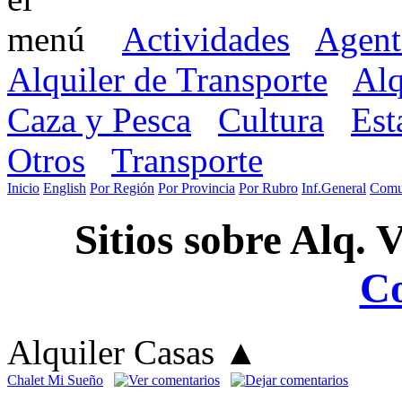
Actividades
Agent
Alquiler de Transporte
Alq
Caza y Pesca
Cultura
Est
Otros
Transporte
Inicio
English
Por Región
Por Provincia
Por Rubro
Inf.General
Comu
Sitios sobre Alq. 
C
Alquiler Casas
▲
Chalet Mi Sueño