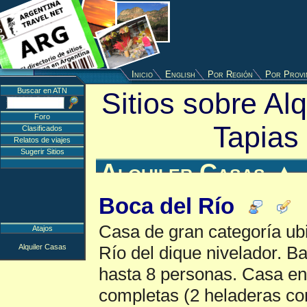
Inicio
English
Por Región
Por Provi
Buscar en ATN
Sitios sobre Al
Foro
Tapias
Clasificados
Relatos de viajes
Sugerir Sitios
Alquiler Casas
▲
Boca del Río
Casa de gran categoría ubi
Atajos
Alquiler Casas
Río del dique nivelador. B
hasta 8 personas. Casa en
completas (2 heladeras co