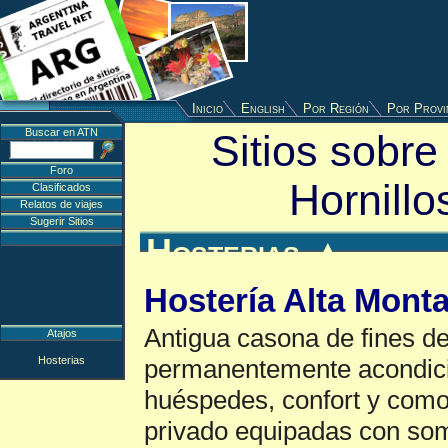
Inicio
English
Por Región
Por Provi
Buscar en ATN
Sitios sobre
Foro
Hornillo
Clasificados
Relatos de viajes
Sugerir Sitios
Hosterias
▲
Hostería Alta Mont
Antigua casona de fines de
Atajos
Hosterias
permanentemente acondici
huéspedes, confort y com
privado equipadas con so