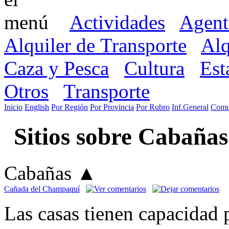
Actividades
Agent
Alquiler de Transporte
Alq
Caza y Pesca
Cultura
Est
Otros
Transporte
Inicio
English
Por Región
Por Provincia
Por Rubro
Inf.General
Comu
Sitios sobre Cabañas
Cabañas
▲
Cañada del Champaquí
Las casas tienen capacidad 