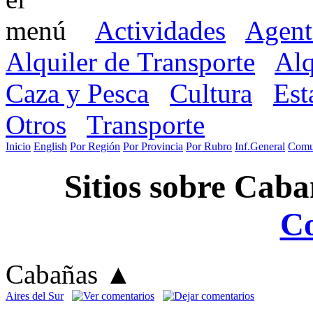
Actividades
Agent
Alquiler de Transporte
Alq
Caza y Pesca
Cultura
Est
Otros
Transporte
Inicio
English
Por Región
Por Provincia
Por Rubro
Inf.General
Comu
Sitios sobre Cab
C
Cabañas
▲
Aires del Sur