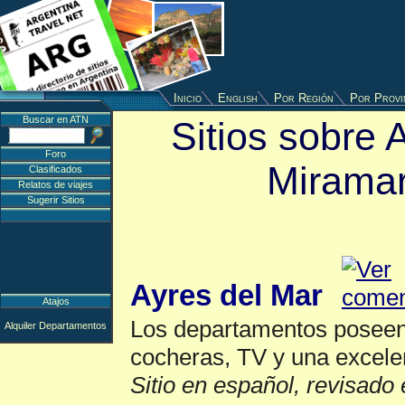
Inicio
English
Por Región
Por Provi
Buscar en ATN
Sitios sobre 
Foro
Miramar
Clasificados
Relatos de viajes
Sugerir Sitios
Alquiler Departam
Ayres del Mar
Atajos
Los departamentos poseen
Alquiler Departamentos
cocheras, TV y una excele
Sitio en español, revisado 