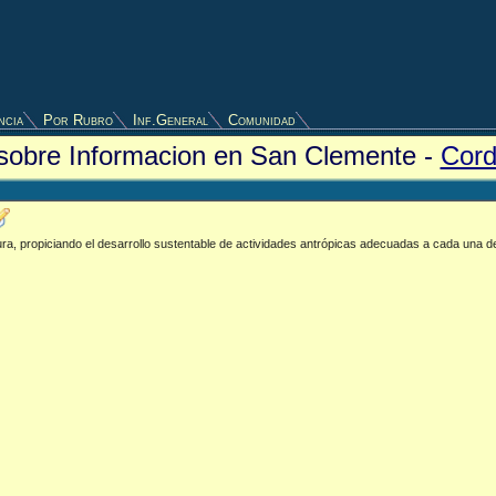
ncia
Por Rubro
Inf.General
Comunidad
 sobre Informacion en San Clemente -
Cor
ltura, propiciando el desarrollo sustentable de actividades antrópicas adecuadas a cada una