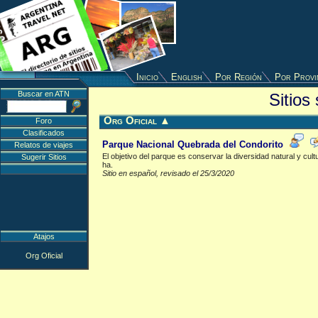
Inicio
English
Por Región
Por Provi
Buscar en ATN
Sitios
Org Oficial
▲
Foro
Clasificados
Parque Nacional Quebrada del Condorito
Relatos de viajes
El objetivo del parque es conservar la diversidad natural y cu
Sugerir Sitios
ha.
Sitio en español, revisado el 25/3/2020
Atajos
Org Oficial