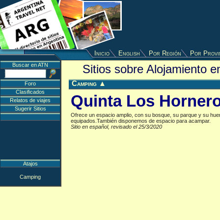
Inicio
English
Por Región
Por Provi
Buscar en ATN
Sitios sobre Alojamiento 
Camping
▲
Foro
Clasificados
Quinta Los Horner
Relatos de viajes
Sugerir Sitios
Ofrece un espacio amplio, con su bosque, su parque y su hue
equipados.También disponemos de espacio para acampar.
Sitio en español, revisado el 25/3/2020
Atajos
Camping