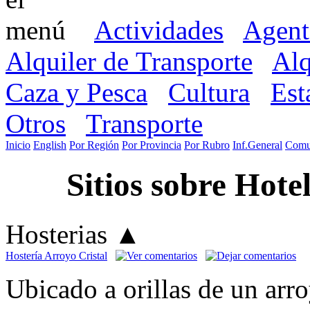
Actividades
Agent
Alquiler de Transporte
Alq
Caza y Pesca
Cultura
Est
Otros
Transporte
Inicio
English
Por Región
Por Provincia
Por Rubro
Inf.General
Comu
Sitios sobre Hote
Hosterias
▲
Hostería Arroyo Cristal
Ubicado a orillas de un arro