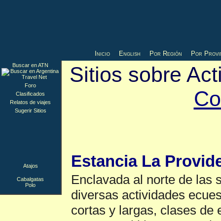
Inicio
English
Por Región
Por Provi
Buscar en ATN
Sitios sobre Act
Foro
Co
Clasificados
Relatos de viajes
Sugerir Sitios
Cabalgatas
▲
Estancia La Provid
Atajos
Enclavada al norte de las 
Cabalgatas
Polo
diversas actividades ecues
cortas y largas, clases de 