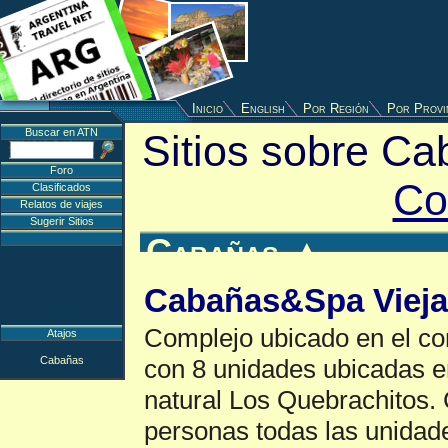
Inicio
English
Por Región
Por Provi
Buscar en ATN
Sitios sobre Ca
Foro
Co
Clasificados
Relatos de viajes
Sugerir Sitios
Cabañas
▲
Cabañas&Spa Viej
Complejo ubicado en el co
Atajos
Cabañas
con 8 unidades ubicadas en
natural Los Quebrachitos.
personas todas las unidad