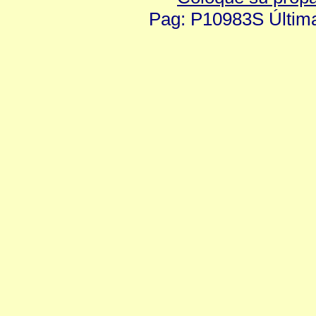
Pag: P10983S Última