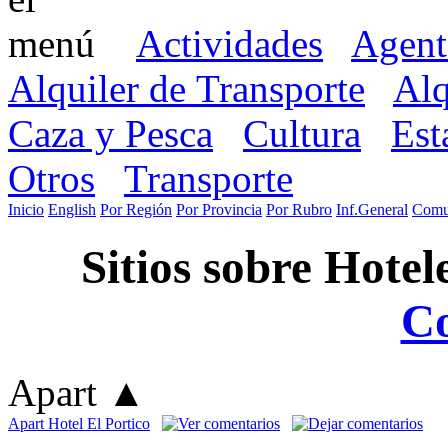
Actividades
Agent
Alquiler de Transporte
Alq
Caza y Pesca
Cultura
Est
Otros
Transporte
Inicio
English
Por Región
Por Provincia
Por Rubro
Inf.General
Comu
Sitios sobre Hotel
C
Apart
▲
Apart Hotel El Portico