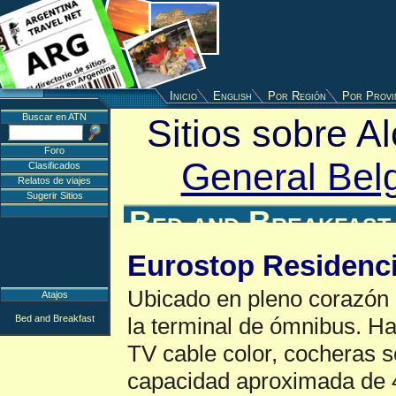
Inicio
English
Por Región
Por Provi
Buscar en ATN
Sitios sobre A
Foro
General Bel
Clasificados
Relatos de viajes
Sugerir Sitios
Bed and Breakfast
Eurostop Residenci
Ubicado en pleno corazón d
Atajos
Bed and Breakfast
la terminal de ómnibus. Ha
TV cable color, cocheras 
capacidad aproximada de 4