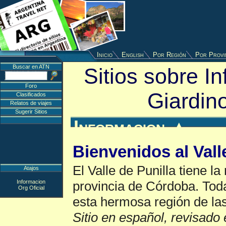
Inicio
English
Por Región
Por Provi
Buscar en ATN
Sitios sobre In
Foro
Giardin
Clasificados
Relatos de viajes
Sugerir Sitios
Informacion
▲
Bienvenidos al Vall
El Valle de Punilla tiene la
Atajos
Informacion
provincia de Córdoba. Tod
Org Oficial
esta hermosa región de la
Sitio en español, revisado 