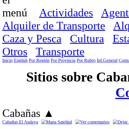
Actividades
Agent
Alquiler de Transporte
Alq
Caza y Pesca
Cultura
Est
Otros
Transporte
Inicio
English
Por Región
Por Provincia
Por Rubro
Inf.General
Comu
Sitios sobre Caba
C
Cabañas
▲
Cabañas El Atalaya