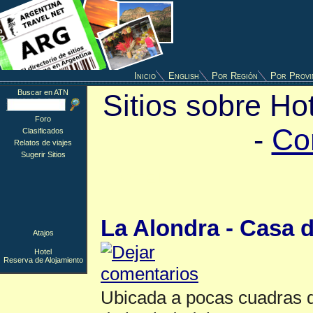
Inicio
English
Por Región
Por Provi
Buscar en ATN
Sitios sobre Ho
Foro
-
Co
Clasificados
Relatos de viajes
Sugerir Sitios
Hotel
▲
La Alondra - Casa
Atajos
Hotel
Reserva de Alojamiento
Ubicada a pocas cuadras de