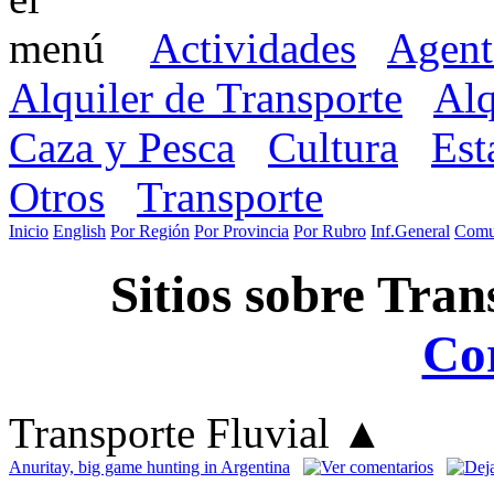
Actividades
Agent
Alquiler de Transporte
Alq
Caza y Pesca
Cultura
Est
Otros
Transporte
Inicio
English
Por Región
Por Provincia
Por Rubro
Inf.General
Comu
Sitios sobre Tran
Cor
Transporte Fluvial
▲
Anuritay, big game hunting in Argentina