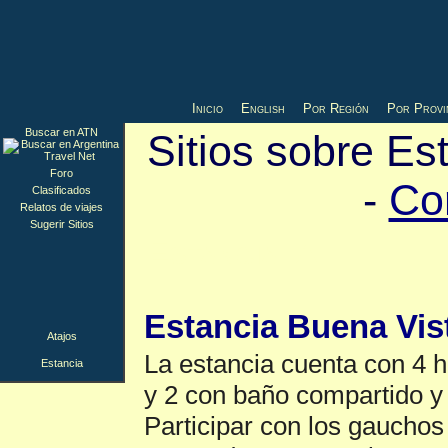
Inicio
English
Por Región
Por Provi
Buscar en ATN
Sitios sobre Es
Foro
-
Co
Clasificados
Relatos de viajes
Sugerir Sitios
Estancia
▲
Estancia Buena Vis
Atajos
La estancia cuenta con 4 
Estancia
y 2 con baño compartido y 
Participar con los gauchos