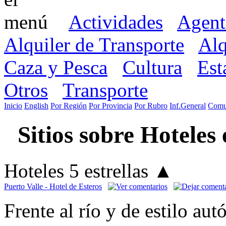
Actividades
Agent
Alquiler de Transporte
Alq
Caza y Pesca
Cultura
Est
Otros
Transporte
Inicio
English
Por Región
Por Provincia
Por Rubro
Inf.General
Comu
Sitios sobre Hoteles
Hoteles 5 estrellas
▲
Puerto Valle - Hotel de Esteros
Frente al río y de estilo aut