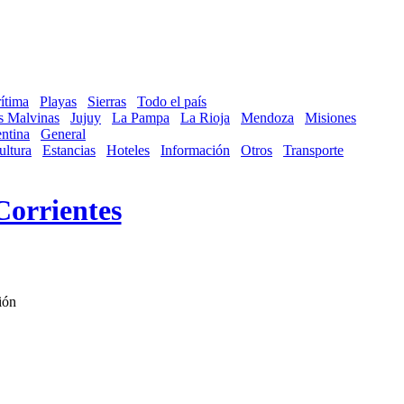
ítima
Playas
Sierras
Todo el país
as Malvinas
Jujuy
La Pampa
La Rioja
Mendoza
Misiones
ntina
General
ultura
Estancias
Hoteles
Información
Otros
Transporte
Corrientes
ión