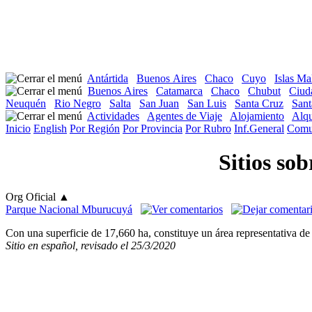
Antártida
Buenos Aires
Chaco
Cuyo
Islas Ma
Buenos Aires
Catamarca
Chaco
Chubut
Ciud
Neuquén
Rio Negro
Salta
San Juan
San Luis
Santa Cruz
Sant
Actividades
Agentes de Viaje
Alojamiento
Alqu
Inicio
English
Por Región
Por Provincia
Por Rubro
Inf.General
Comu
Sitios so
Org Oficial
▲
Parque Nacional Mburucuyá
Con una superficie de 17,660 ha, constituye un área representativa d
Sitio en español, revisado el 25/3/2020