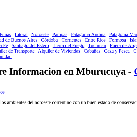
lvinas
Litoral
Noroeste
Pampas
Patagonia Andina
Patagonia Mar
ad de Buenos Aires
Córdoba
Corrientes
Entre Ríos
Formosa
Isl
a Fe
Santiago del Estero
Tierra del Fuego
Tucumán
Fuera de Arge
iler de Transporte
Alquiler de Viviendas
Cabañas
Caza y Pesca
C
nidad
bre Informacion en Mburucuya -
e los ambientes del noroeste correntino con un buen estado de conservac