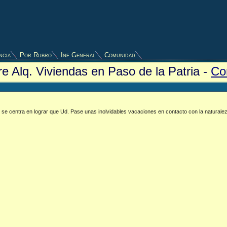
ncia
Por Rubro
Inf.General
Comunidad
re Alq. Viviendas en Paso de la Patria -
Co
o se centra en lograr que Ud. Pase unas inolvidables vacaciones en contacto con la natural