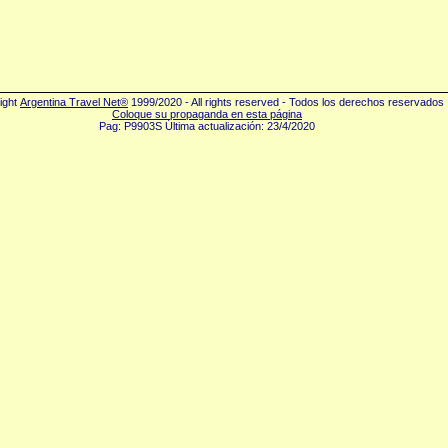
ight
Argentina Travel Net®
1999/2020 - All rights reserved - Todos los derechos reservados
Coloque su propaganda en esta página
Pag: P9903S Última actualización: 23/4/2020