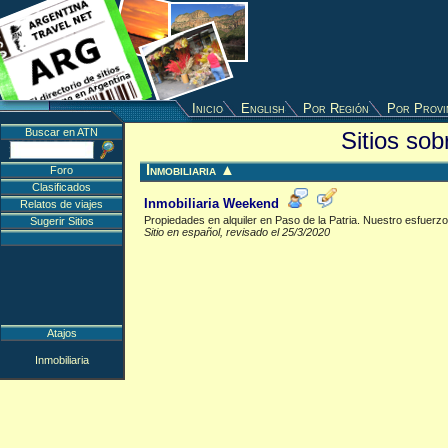
Inicio
English
Por Región
Por Provi
Buscar en ATN
Sitios sob
Inmobiliaria
▲
Foro
Clasificados
Inmobiliaria Weekend
Relatos de viajes
Propiedades en alquiler en Paso de la Patria. Nuestro esfuerz
Sugerir Sitios
Sitio en español, revisado el 25/3/2020
Atajos
Inmobiliaria