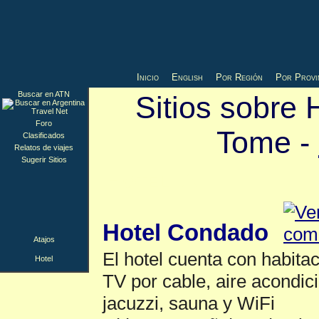
Inicio
English
Por Región
Por Provi
Buscar en ATN
Sitios sobre 
Foro
Tome -
Clasificados
Relatos de viajes
Sugerir Sitios
Hotel
▲
Hotel Condado
Atajos
El hotel cuenta con habita
Hotel
TV por cable, aire acondici
jacuzzi, sauna y WiFi