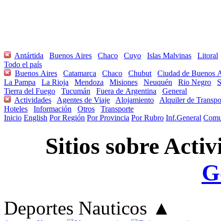
Antártida
Buenos Aires
Chaco
Cuyo
Islas Malvinas
Litoral
Todo el país
Buenos Aires
Catamarca
Chaco
Chubut
Ciudad de Buenos A
La Pampa
La Rioja
Mendoza
Misiones
Neuquén
Rio Negro
S
Tierra del Fuego
Tucumán
Fuera de Argentina
General
Actividades
Agentes de Viaje
Alojamiento
Alquiler de Transpo
Hoteles
Información
Otros
Transporte
Inicio
English
Por Región
Por Provincia
Por Rubro
Inf.General
Comu
Sitios sobre Acti
G
Deportes Nauticos
▲