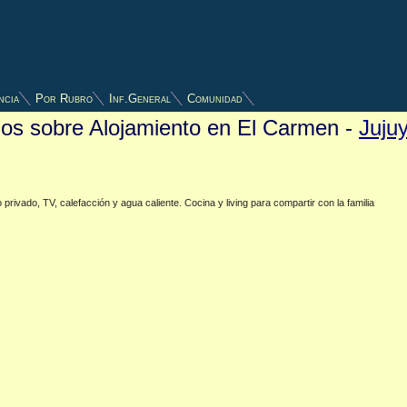
ncia
Por Rubro
Inf.General
Comunidad
tios sobre Alojamiento en El Carmen -
Juju
privado, TV, calefacción y agua caliente. Cocina y living para compartir con la familia