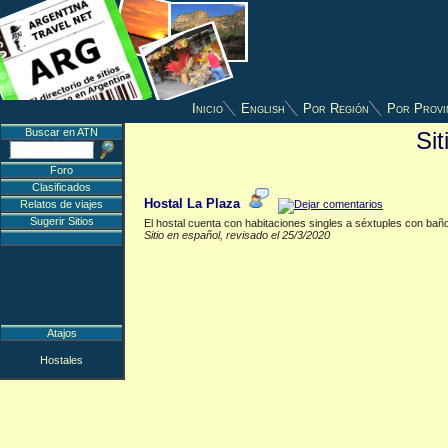
Inicio
English
Por Región
Por Provi
Buscar en ATN
Si
Hostales
▲
Foro
Clasificados
Hostal La Plaza
Relatos de viajes
Sugerir Sitios
El hostal cuenta con habitaciones singles a séxtuples con baño 
Sitio en español, revisado el 25/3/2020
Atajos
Hostales