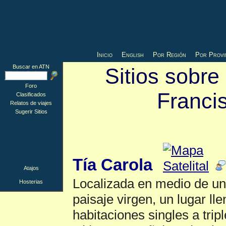
Inicio
English
Por Región
Por Provi
Buscar en ATN
Sitios sobre
Foro
Franci
Clasificados
Relatos de viajes
Sugerir Sitios
Hosterias
▲
Tía Carola
Atajos
Localizada en medio de un
Hosterias
paisaje virgen, un lugar ll
habitaciones singles a trip