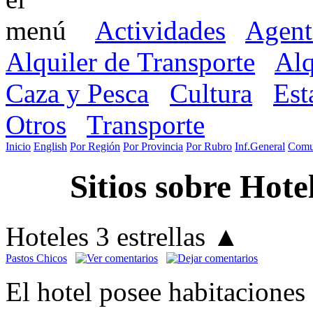
Actividades
Agent
Alquiler de Transporte
Alq
Caza y Pesca
Cultura
Est
Otros
Transporte
Inicio
English
Por Región
Por Provincia
Por Rubro
Inf.General
Comu
Sitios sobre Hote
Hoteles 3 estrellas
▲
Pastos Chicos
El hotel posee habitaciones