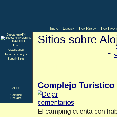
Inicio
English
Por Región
Por Provi
Buscar en ATN
Sitios sobre Alo
Foro
-
Clasificados
Relatos de viajes
Sugerir Sitios
Camping
▲
Complejo Turístico 
Atajos
Camping
Hostales
El camping cuenta con hab