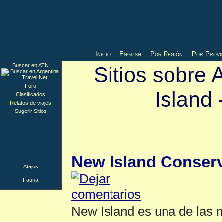
Inicio
English
Por Región
Por Provi
Buscar en ATN
Sitios sobre 
Foro
Island 
Clasificados
Relatos de viajes
Sugerir Sitios
Fauna
▲
New Island Conserv
Atajos
Fauna
New Island es una de las m