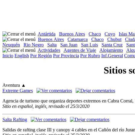
Antártida
Buenos Aires
Chaco
Cuyo
Islas Ma
Buenos Aires
Catamarca
Chaco
Chubut
Ciud
Neuquén
Rio Negro
Salta
San Juan
San Luis
Santa Cruz
Sant
Actividades
Agentes de Viaje
Alojamiento
Alqu
Inicio
English
Por Región
Por Provincia
Por Rubro
Inf.General
Comu
Sitios 
Aventura
▲
Extreme Games
Agencia de turismo que organiza deportes extremos en Cabra Corral, b
Sitio en español, inglés, revisado el 25/3/2020
Salta Rafting
Salidas de rafting clase III y canopy 4 cables en el Cañón del río Jur