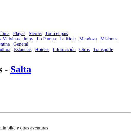
ítima
Playas
Sierras
Todo el país
as Malvinas
Jujuy
La Pampa
La Rioja
Mendoza
Misiones
ntina
General
ultura
Estancias
Hoteles
Información
Otros
Transporte
s -
Salta
ain bike y otras aventuras