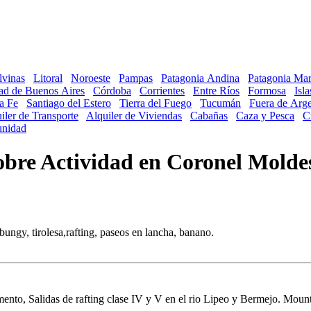
lvinas
Litoral
Noroeste
Pampas
Patagonia Andina
Patagonia Mar
ad de Buenos Aires
Córdoba
Corrientes
Entre Ríos
Formosa
Isl
a Fe
Santiago del Estero
Tierra del Fuego
Tucumán
Fuera de Arge
iler de Transporte
Alquiler de Viviendas
Cabañas
Caza y Pesca
C
nidad
sobre Actividad en Coronel Molde
ungy, tirolesa,rafting, paseos en lancha, banano.
amento, Salidas de rafting clase IV y V en el rio Lipeo y Bermejo. Mount