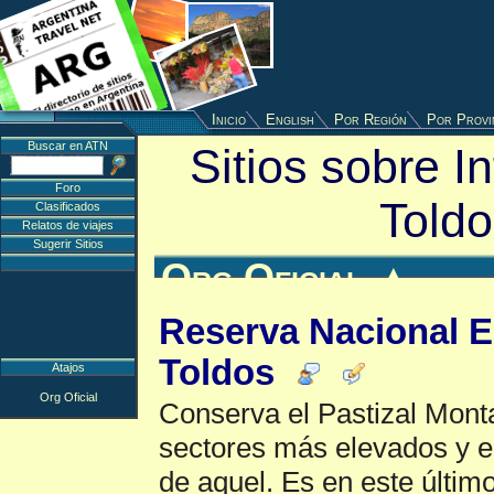
Inicio
English
Por Región
Por Provi
Buscar en ATN
Sitios sobre I
Foro
Toldo
Clasificados
Relatos de viajes
Sugerir Sitios
Org Oficial
▲
Reserva Nacional E
Toldos
Atajos
Org Oficial
Conserva el Pastizal Monta
sectores más elevados y 
de aquel. Es en este últi