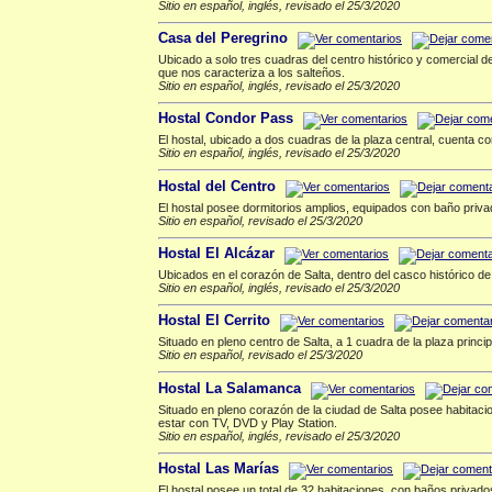
Sitio en español, inglés, revisado el 25/3/2020
Casa del Peregrino
Ubicado a solo tres cuadras del centro histórico y comercial d
que nos caracteriza a los salteños.
Sitio en español, inglés, revisado el 25/3/2020
Hostal Condor Pass
El hostal, ubicado a dos cuadras de la plaza central, cuenta c
Sitio en español, inglés, revisado el 25/3/2020
Hostal del Centro
El hostal posee dormitorios amplios, equipados con baño privad
Sitio en español, revisado el 25/3/2020
Hostal El Alcázar
Ubicados en el corazón de Salta, dentro del casco histórico de 
Sitio en español, inglés, revisado el 25/3/2020
Hostal El Cerrito
Situado en pleno centro de Salta, a 1 cuadra de la plaza princ
Sitio en español, revisado el 25/3/2020
Hostal La Salamanca
Situado en pleno corazón de la ciudad de Salta posee habitacion
estar con TV, DVD y Play Station.
Sitio en español, inglés, revisado el 25/3/2020
Hostal Las Marías
El hostal posee un total de 32 habitaciones, con baños privado