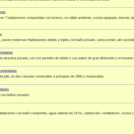
see 7 habitaciones compartidas con lockers, un cálido ambiente, cocina equipada, internet, 
 posee modernas Habitaciones dobles y triples con baño privado, cama somier, aire acondici
sta atractiva posada, con sus paredes de adobe y sus patios de gran dimensión y el encanto 
 de julio, en dos casonas construidas a principios de 1900 y restauradas.
n con baños privados
abitaciones con baño compartido, agua caliente las 24 hs, calefacción, ventiladores, cocina 