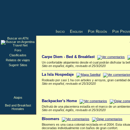
Inicio
English
Por Región
Por Provi
Buscar en ATN
Bed and Breakfast
▲
Foro
Clasificados
Carpe Diem - Bed & Breakfast
Relatos de viajes
Un confortable alojamiento desde el cual podrán disfrutar la 
Sugerir Sitios
Sitio en español, inglés, revisado el 25/3/2020
La Isla Hospedaje
Rodeado por casi 1 ha con arboles y arroyos, gran cantidad de
Sitio en español, revisado el 25/3/2020
Hostales
▲
Atajos
Backpacker's Home
Bed and Breakfast
Disfrutá de una placentera estadía en el marco de un ambiente
Hostales
Sitio en español, inglés, revisado el 25/3/2020
Bloomers
Bloomers es una casa colonial reciclada en el 2004. Esta situa
decoradas individualmente con baños de gran confort.