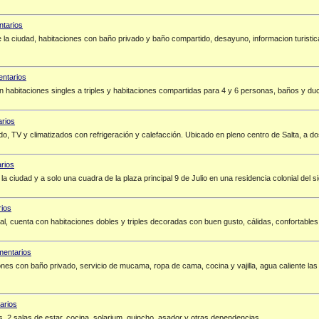
e la ciudad, habitaciones con baño privado y baño compartido, desayuno, informacion turistica
on habitaciones singles a triples y habitaciones compartidas para 4 y 6 personas, baños y duc
o, TV y climatizados con refrigeración y calefacción. Ubicado en pleno centro de Salta, a dos
la ciudad y a solo una cuadra de la plaza principal 9 de Julio en una residencia colonial del 
ipal, cuenta con habitaciones dobles y triples decoradas con buen gusto, cálidas, confortable
es con baño privado, servicio de mucama, ropa de cama, cocina y vajilla, agua caliente las 24
s, 2 salas de estar, cocina, solarium, quincho, asador y otras dependencias.