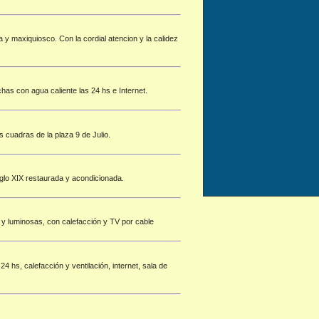
 y maxiquiosco. Con la cordial atencion y la calidez
has con agua caliente las 24 hs e Internet.
 cuadras de la plaza 9 de Julio.
siglo XIX restaurada y acondicionada.
s y luminosas, con calefacción y TV por cable
 hs, calefacción y ventilación, internet, sala de