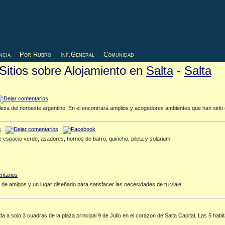
ncia
Por Rubro
Inf.General
Comunidad
Sitios sobre Alojamiento en
Salta
-
Salta
belleza del noroeste argentino. En el encontrará amplios y acogedores ambientes que han sid
 espacio verde, asadores, hornos de barro, quincho, pileta y solarium.
 de amigos y un lugar diseñado para satisfacer las necesidades de tu viaje.
da a solo 3 cuadras de la plaza principal 9 de Julio en el corazon de Salta Capital. Las 5 h