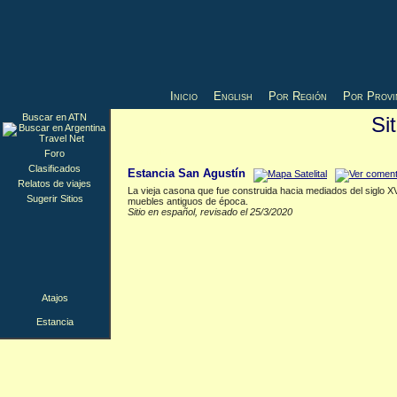
Inicio
English
Por Región
Por Provi
Buscar en ATN
Si
Estancia
▲
Foro
Clasificados
Estancia San Agustín
Relatos de viajes
La vieja casona que fue construida hacia mediados del siglo X
Sugerir Sitios
muebles antiguos de época.
Sitio en español, revisado el 25/3/2020
Atajos
Estancia