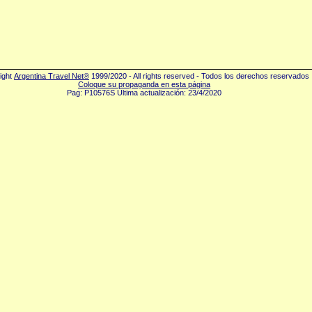
ight
Argentina Travel Net®
1999/2020 - All rights reserved - Todos los derechos reservados
Coloque su propaganda en esta página
Pag: P10576S Última actualización: 23/4/2020