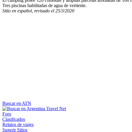
El camping posee 120 cómodas y amplias parcelas arboladas de 100 m2
Tres piscinas habilitadas de agua de vertiente.
Sitio en español, revisado el 25/3/2020
Buscar en ATN
Foro
Clasificados
Relatos de viajes
Sugerir Sitios