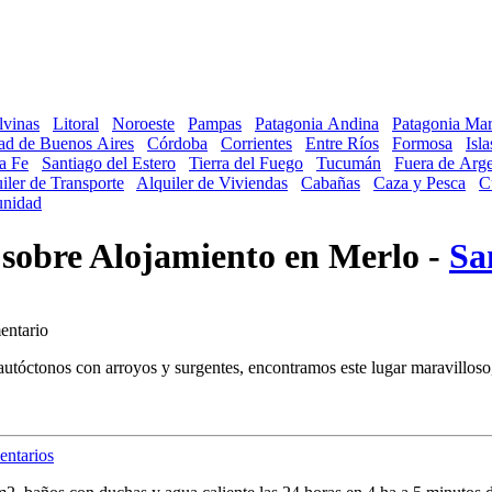
lvinas
Litoral
Noroeste
Pampas
Patagonia Andina
Patagonia Mar
ad de Buenos Aires
Córdoba
Corrientes
Entre Ríos
Formosa
Isl
a Fe
Santiago del Estero
Tierra del Fuego
Tucumán
Fuera de Arge
iler de Transporte
Alquiler de Viviendas
Cabañas
Caza y Pesca
C
nidad
s sobre Alojamiento en Merlo -
Sa
entario
tóctonos con arroyos y surgentes, encontramos este lugar maravilloso, 