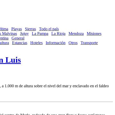
ítima
Playas
Sierras
Todo el país
as Malvinas
Jujuy
La Pampa
La Rioja
Mendoza
Misiones
ntina
General
ultura
Estancias
Hoteles
Información
Otros
Transporte
n Luis
a 1.000 m de altura sobre el nivel del mar y enclavado en el faldeo