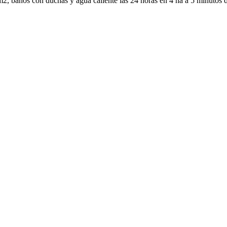
, baños con duchas y agua caliente las 24 horas en 4 ha a 5 minutos de