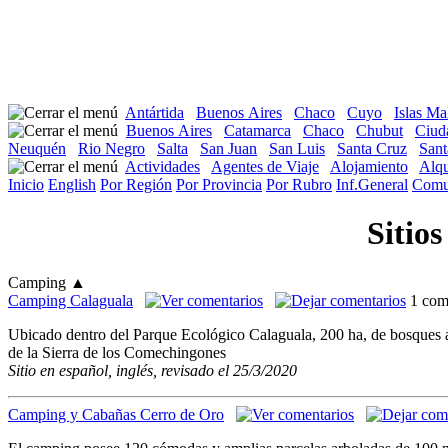
Antártida
Buenos Aires
Chaco
Cuyo
Islas Ma
Buenos Aires
Catamarca
Chaco
Chubut
Ciud
Neuquén
Rio Negro
Salta
San Juan
San Luis
Santa Cruz
Sant
Actividades
Agentes de Viaje
Alojamiento
Alqu
Inicio
English
Por Región
Por Provincia
Por Rubro
Inf.General
Comu
Sitio
Camping
▲
Camping Calaguala
1 com
Ubicado dentro del Parque Ecológico Calaguala, 200 ha, de bosques au
de la Sierra de los Comechingones
Sitio en español, inglés, revisado el 25/3/2020
Camping y Cabañas Cerro de Oro