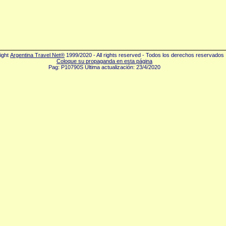
ight
Argentina Travel Net®
1999/2020 - All rights reserved - Todos los derechos reservados
Coloque su propaganda en esta página
Pag: P10790S Última actualización: 23/4/2020