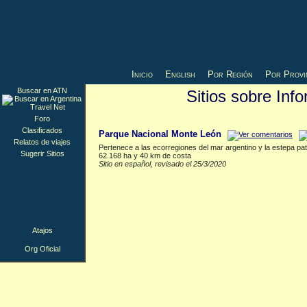
Inicio
English
Por Región
Por Provi
Buscar en ATN
Sitios sobre Inf
Org Oficial
▲
Foro
Clasificados
Parque Nacional Monte León
Relatos de viajes
Pertenece a las ecorregiones del mar argentino y la estepa pa
Sugerir Sitios
62.168 ha y 40 km de costa
Sitio en español, revisado el 25/3/2020
Atajos
Org Oficial