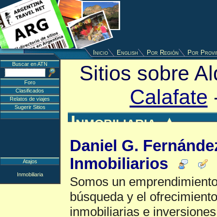
Inicio
English
Por Región
Por Provi
Buscar en ATN
Sitios sobre A
Foro
Calafate
Clasificados
Relatos de viajes
Sugerir Sitios
Inmobiliaria
▲
Daniel G. Fernánde
Inmobiliarios
Atajos
Inmobiliaria
Somos un emprendimiento q
búsqueda y el ofrecimient
inmobiliarias e inversiones